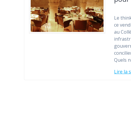
Le thin
ce vend
au Coll
infrast
gouvern
concili
Quels 
Lire la 