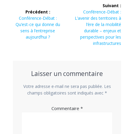
Navigation
Suivant :
de
Article
Précédent :
Conférence-Débat :
Article
suivant
Conférence-Débat :
L’avenir des territoires à
l’article
précédent
:
Qu’est-ce qui donne du
l’ère de la mobilité
:
sens à l’entreprise
durable – enjeux et
aujourd’hui ?
perspectives pour les
infrastructures
Laisser un commentaire
Votre adresse e-mail ne sera pas publiée.
Les
champs obligatoires sont indiqués avec
*
Commentaire
*