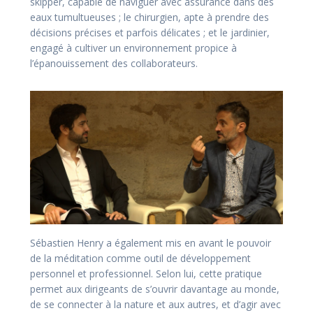
skipper, capable de naviguer avec assurance dans des
eaux tumultueuses ; le chirurgien, apte à prendre des
décisions précises et parfois délicates ; et le jardinier,
engagé à cultiver un environnement propice à
l’épanouissement des collaborateurs.
Sébastien Henry a également mis en avant le pouvoir
de la méditation comme outil de développement
personnel et professionnel. Selon lui, cette pratique
permet aux dirigeants de s’ouvrir davantage au monde,
de se connecter à la nature et aux autres, et d’agir avec